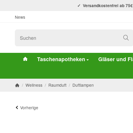
Versandkostenfrei ab 75€
News
#custom.linkHome#
Taschenapotheken
Gläser und F
/
Wellness
/
Raumduft
/
Duftlampen
Startseite
Vorherige