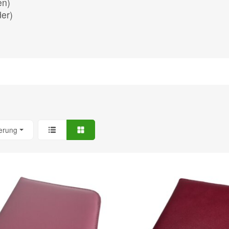
en)
der)
ierung