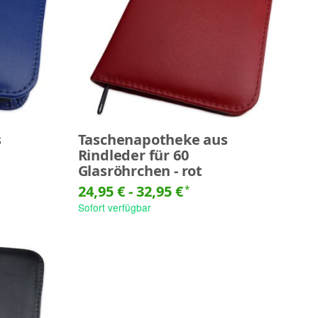
s
Taschenapotheke aus
Rindleder für 60
Glasröhrchen - rot
24,95 € -
32,95 €
*
Sofort verfügbar