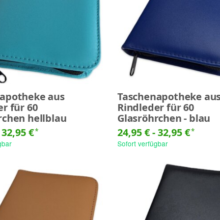
apotheke aus
Taschenapotheke au
r für 60
Rindleder für 60
rchen hellblau
Glasröhrchen - blau
-
32,95 €
24,95 € -
32,95 €
*
*
gbar
Sofort verfügbar