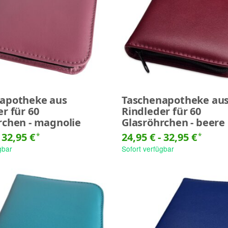
apotheke aus
Taschenapotheke au
r für 60
Rindleder für 60
rchen - magnolie
Glasröhrchen - beere
-
32,95 €
24,95 € -
32,95 €
*
*
gbar
Sofort verfügbar