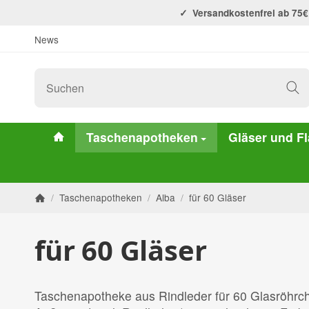
Versandkostenfrei ab 75€
News
#custom.linkHome#
Taschenapotheken
Gläser und F
/
Taschenapotheken
/
Alba
/
für 60 Gläser
Startseite
für 60 Gläser
Taschenapotheke aus Rindleder für 60 Glasröhrc