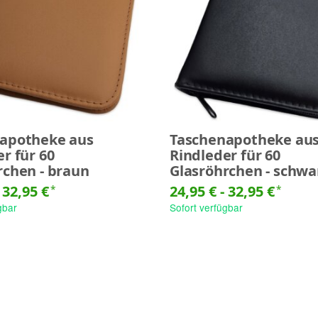
apotheke aus
Taschenapotheke au
r für 60
Rindleder für 60
rchen - braun
Glasröhrchen - schwa
-
32,95 €
24,95 € -
32,95 €
*
*
gbar
Sofort verfügbar