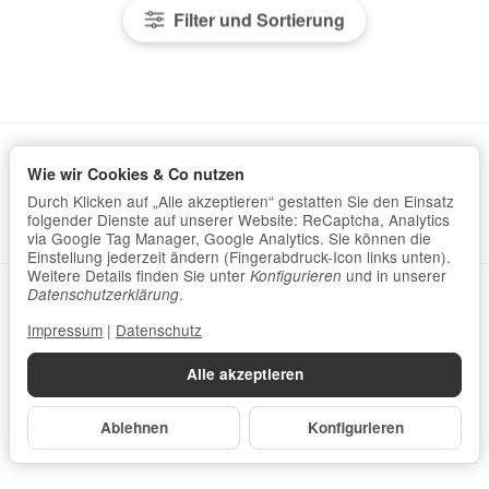
Filter und Sortierung
Wie wir Cookies & Co nutzen
Informationen
Durch Klicken auf „Alle akzeptieren“ gestatten Sie den Einsatz
Gesetzliche Informationen
folgender Dienste auf unserer Website: ReCaptcha, Analytics
via Google Tag Manager, Google Analytics. Sie können die
Einstellung jederzeit ändern (Fingerabdruck-Icon links unten).
Weitere Details finden Sie unter
und in unserer
Konfigurieren
.
Datenschutzerklärung
•
Impressum
Datenschutzerklärung
Impressum
|
Datenschutz
Vertrag widerrufen
Alle akzeptieren
*
Alle Preise inkl. gesetzlicher USt., zzgl.
Versand
© Homöopahtie-Bedarf
Ablehnen
Konfigurieren
Powered by
JTL-Shop
Made with
♥
by
eRock Creations