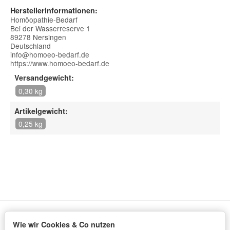
Herstellerinformationen:
Homöopathie-Bedarf
Bei der Wasserreserve 1
89278 Nersingen
Deutschland
info@homoeo-bedarf.de
https://www.homoeo-bedarf.de
Versandgewicht:
0,30 kg
Artikelgewicht:
0,25 kg
Wie wir Cookies & Co nutzen
Informationen