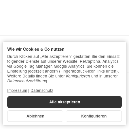
Wie wir Cookies & Co nutzen
Informationen
Durch Klicken auf „Alle akzeptieren“ gestatten Sie den Einsatz
Gesetzliche Informationen
folgender Dienste auf unserer Website: ReCaptcha, Analytics
via Google Tag Manager, Google Analytics. Sie können die
Einstellung jederzeit ändern (Fingerabdruck-Icon links unten).
Weitere Details finden Sie unter
und in unserer
Konfigurieren
Datenschutzerklärung
•
Impressum
.
Datenschutzerklärung
Impressum
|
Datenschutz
Vertrag widerrufen
Alle akzeptieren
*
Alle Preise inkl. gesetzlicher USt., zzgl.
Versand
© Homöopahtie-Bedarf
Ablehnen
Konfigurieren
Powered by
JTL-Shop
Made with
♥
by
eRock Creations