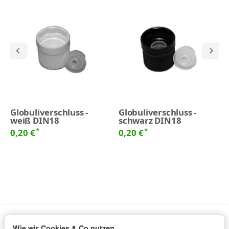
Globuliverschluss -
Globuliverschluss -
weiß DIN18
schwarz DIN18
*
*
0,20 €
0,20 €
Wie wir Cookies & Co nutzen
Informationen