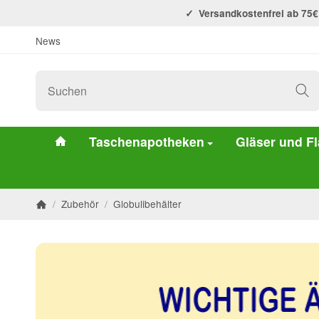
Versandkostenfrei ab 75€
News
#custom.linkHome#
Taschenapotheken
Gläser und F
/
Zubehör
/
Globulibehälter
Startseite