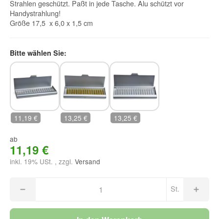
Strahlen geschützt. Paßt in jede Tasche. Alu schützt vor
Handystrahlung!
Größe 17,5 x 6,0 x 1,5 cm
Bitte wählen Sie:
ohne Glasröhrchen
mit Braunglasröhrchen
mit Klarglasröhrchen
11,19 €
13,25 €
13,25 €
ab
11,19 €
inkl. 19% USt. , zzgl.
Versand
St.