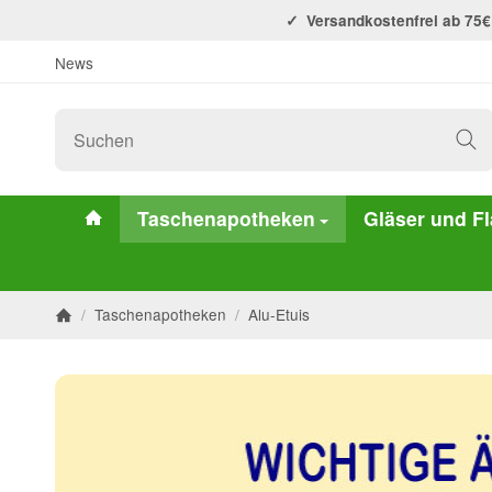
Versandkostenfrei ab 75€
News
#custom.linkHome#
Taschenapotheken
Gläser und F
/
Taschenapotheken
/
Alu-Etuis
Startseite