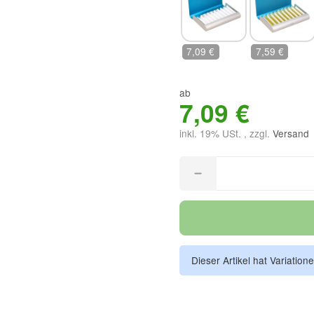
ohne Glasröhrchen
mit Braunglas
7,09 €
7,59 €
ab
7,09 €
inkl. 19% USt. , zzgl.
Versand
Dieser Artikel hat Variation