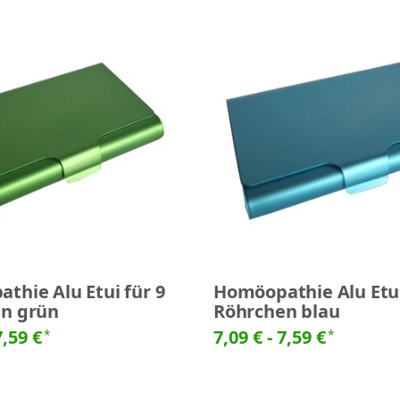
thie Alu Etui für 9
Homöopathie Alu Etui
n grün
Röhrchen blau
7,59 €
7,09 € -
7,59 €
*
*