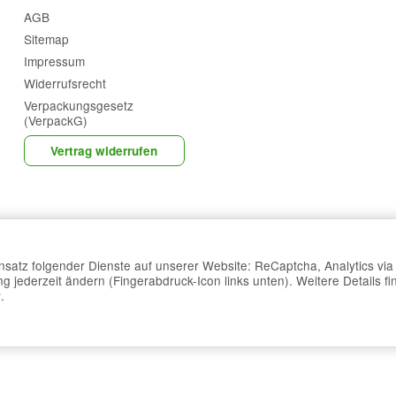
AGB
Sitemap
Impressum
Widerrufsrecht
Verpackungsgesetz
(VerpackG)
Vertrag widerrufen
Einsatz folgender Dienste auf unserer Website: ReCaptcha, Analytics vi
g jederzeit ändern (Fingerabdruck-Icon links unten). Weitere Details fi
*
Alle Preise inkl. gesetzlicher USt., zzgl.
Versand
.
© Homöopahtie-Bedarf
g
Powered by
JTL-Shop
Made with
♥
by
eRock Creations