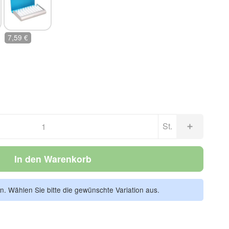
röhrchen
mit Klarglasröhrchen
7,59 €
St.
In den Warenkorb
en. Wählen Sie bitte die gewünschte Variation aus.