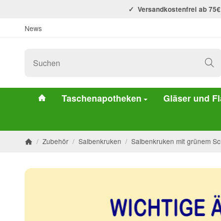
Versandkostenfrei ab 75€
News
#custom.linkHome#
Taschenapotheken
Gläser und F
/
Zubehör
/
Salbenkruken
/
Salbenkruken mit grünem Sc
Startseite