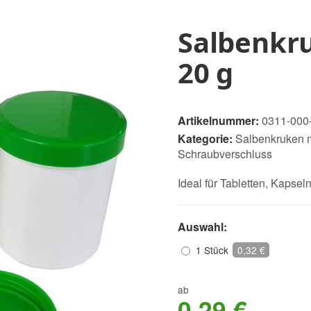
Salbenkru
20 g
Artikelnummer:
0311-000
Kategorie:
Salbenkruken 
Schraubverschluss
Ideal für Tabletten, Kapse
Auswahl:
1 Stück
0,32 €
ab
0,29 €