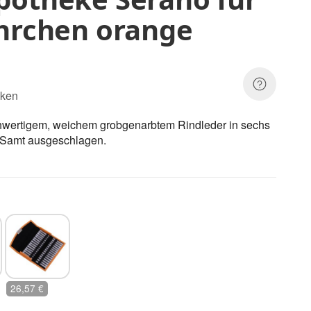
öhrchen orange
eken
hwertigem, weichem grobgenarbtem
Rindleder in sechs
m Samt ausgeschlagen.
röhrchen
mit Klarglasröhrchen
26,57 €