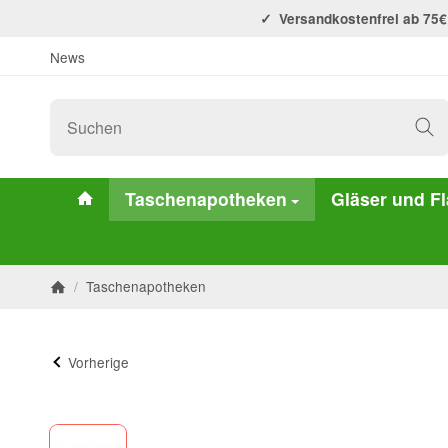
Versandkostenfrei ab 75€
News
#custom.linkHome#
Taschenapotheken
Gläser und F
/
Taschenapotheken
Startseite
Vorherige