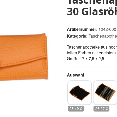
30 Glasr
Artikelnummer:
1242-000
Kategorie:
Taschenapoth
Taschenapotheke aus hoc
tollen Farben mit edelste
Größe 17 x 7,5 x 2,5
Auswahl
ohne Glasröhrchen
mit Braunglas
23,49 €
26,57 €