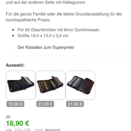
und auf der anderen Seite mit Haltegummi.
Für die ganze Familie oder die kleine Grundausstattung für die
homöopathische Praxis.
Für 60 Glasröhrchen mit 8mm Durchmesser.
Größe 19,0 x 13,0 x 3,0 cm
Der Klassiker zum Superpreis!
Auswahl:
ohne Glasröhrchen
mit Braunglasröhrchen
mit Klarglasröhrchen
18,90 €
21,90 €
21,90 €
ab
18,90 €
inkl. 19% USt. , zzgl.
Versand