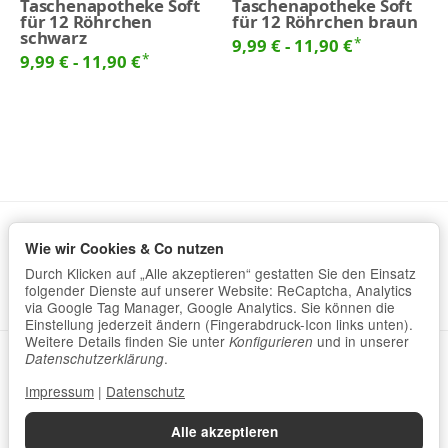
Taschenapotheke Soft
Taschenapotheke Soft
für 12 Röhrchen
für 12 Röhrchen braun
schwarz
*
9,99 € -
11,90 €
*
9,99 € -
11,90 €
Wie wir Cookies & Co nutzen
Informationen
Durch Klicken auf „Alle akzeptieren“ gestatten Sie den Einsatz
Gesetzliche Informationen
folgender Dienste auf unserer Website: ReCaptcha, Analytics
via Google Tag Manager, Google Analytics. Sie können die
Einstellung jederzeit ändern (Fingerabdruck-Icon links unten).
Weitere Details finden Sie unter
und in unserer
Konfigurieren
.
Datenschutzerklärung
•
Impressum
Datenschutzerklärung
Impressum
|
Datenschutz
Vertrag widerrufen
Alle akzeptieren