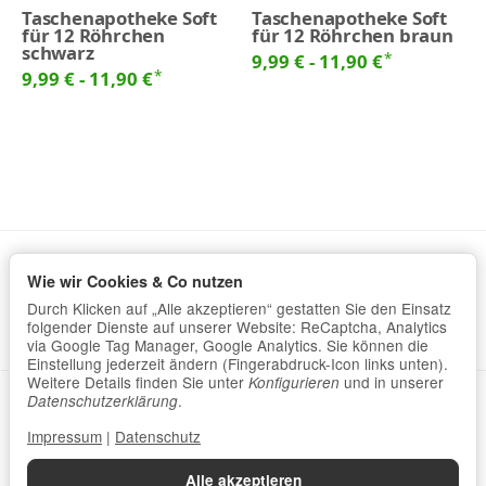
Taschenapotheke Soft
Taschenapotheke Soft
für 12 Röhrchen
für 12 Röhrchen braun
schwarz
*
9,99 € -
11,90 €
*
9,99 € -
11,90 €
Wie wir Cookies & Co nutzen
Informationen
Durch Klicken auf „Alle akzeptieren“ gestatten Sie den Einsatz
Gesetzliche Informationen
folgender Dienste auf unserer Website: ReCaptcha, Analytics
via Google Tag Manager, Google Analytics. Sie können die
Einstellung jederzeit ändern (Fingerabdruck-Icon links unten).
Weitere Details finden Sie unter
und in unserer
Konfigurieren
.
Datenschutzerklärung
•
Impressum
Datenschutzerklärung
Impressum
|
Datenschutz
Vertrag widerrufen
Alle akzeptieren