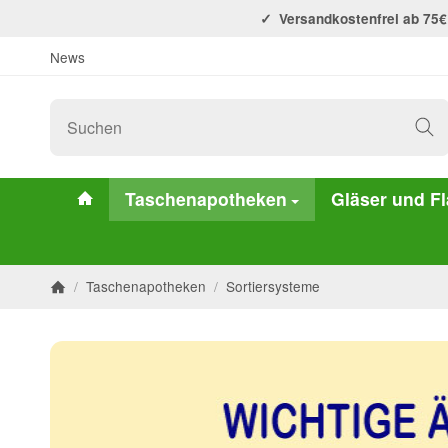
Versandkostenfrei ab 75€
News
#custom.linkHome#
Taschenapotheken
Gläser und F
/
Taschenapotheken
/
Sortiersysteme
Startseite