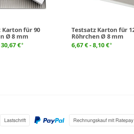
 Karton für 90
Testsatz Karton für 1
en Ø 8 mm
Röhrchen Ø 8 mm
-
30,67 €
6,67 € -
8,10 €
*
*
Lastschrift
Rechnungskauf mit Ratepay