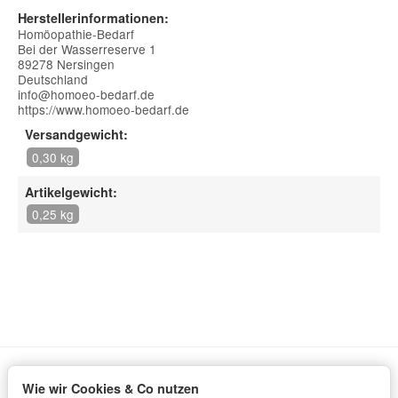
Herstellerinformationen:
Homöopathie-Bedarf
Bei der Wasserreserve 1
89278 Nersingen
Deutschland
info@homoeo-bedarf.de
https://www.homoeo-bedarf.de
Versandgewicht:
0,30 kg
Artikelgewicht:
0,25 kg
Wie wir Cookies & Co nutzen
Informationen