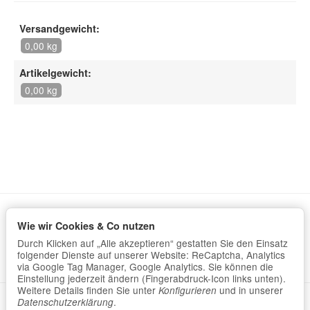
Versandgewicht:
0,00 kg
Artikelgewicht:
0,00 kg
Wie wir Cookies & Co nutzen
Informationen
Durch Klicken auf „Alle akzeptieren“ gestatten Sie den Einsatz
Gesetzliche Informationen
folgender Dienste auf unserer Website: ReCaptcha, Analytics
via Google Tag Manager, Google Analytics. Sie können die
Einstellung jederzeit ändern (Fingerabdruck-Icon links unten).
Weitere Details finden Sie unter
und in unserer
Konfigurieren
Datenschutzerklärung
•
Impressum
.
Datenschutzerklärung