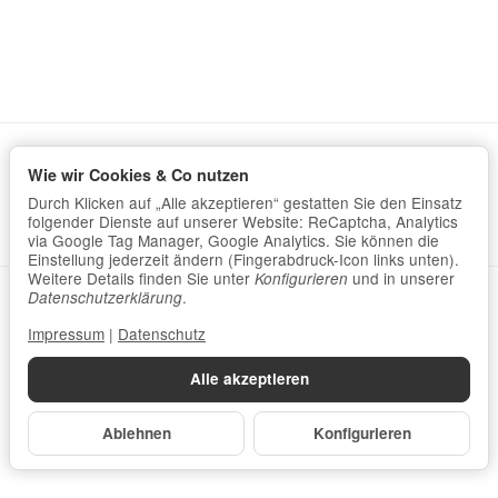
Wie wir Cookies & Co nutzen
Informationen
Durch Klicken auf „Alle akzeptieren“ gestatten Sie den Einsatz
Gesetzliche Informationen
folgender Dienste auf unserer Website: ReCaptcha, Analytics
via Google Tag Manager, Google Analytics. Sie können die
Einstellung jederzeit ändern (Fingerabdruck-Icon links unten).
Weitere Details finden Sie unter
und in unserer
Konfigurieren
.
Datenschutzerklärung
•
Impressum
Datenschutzerklärung
Impressum
|
Datenschutz
Vertrag widerrufen
Alle akzeptieren
*
Alle Preise inkl. gesetzlicher USt., zzgl.
Versand
© Homöopahtie-Bedarf
Ablehnen
Konfigurieren
Powered by
JTL-Shop
Made with
♥
by
eRock Creations