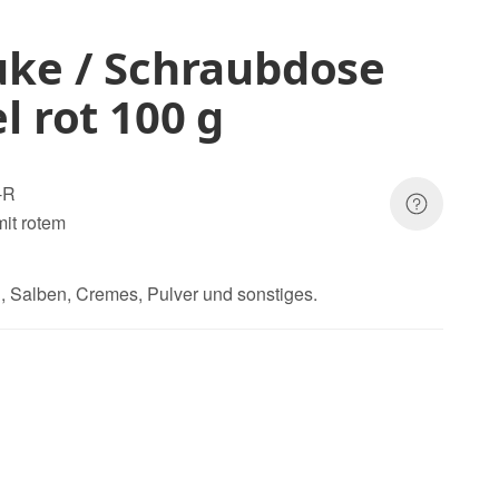
uke / Schraubdose
l rot 100 g
-R
it rotem
ln, Salben, Cremes, Pulver und sonstiges.