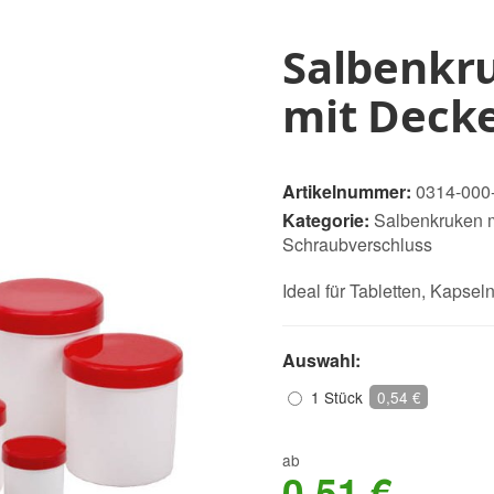
Salbenkr
mit Decke
Artikelnummer:
0314-000
Kategorie:
Salbenkruken m
Schraubverschluss
Ideal für Tabletten, Kapse
Auswahl:
1 Stück
0,54 €
ab
0,51 €