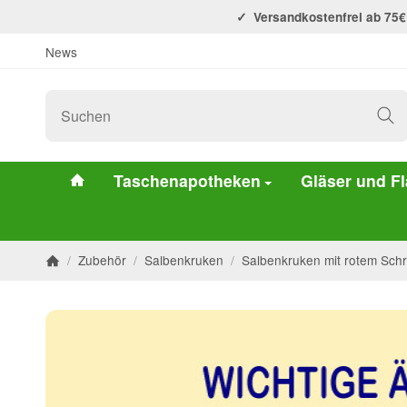
Versandkostenfrei ab 75€
News
#custom.linkHome#
Taschenapotheken
Gläser und F
/
Zubehör
/
Salbenkruken
/
Salbenkruken mit rotem Sch
Startseite