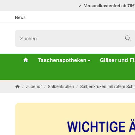
Versandkostenfrei ab 75€
News
#custom.linkHome#
Taschenapotheken
Gläser und F
/
Zubehör
/
Salbenkruken
/
Salbenkruken mit rotem Sch
Startseite