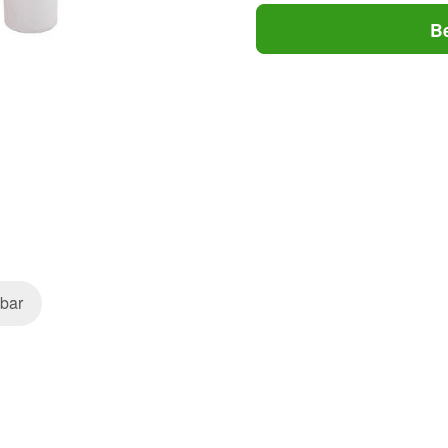
B
bar