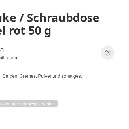
uke / Schraubdose
l rot 50 g
-R
it rotem
ln, Salben, Cremes, Pulver und sonstiges.
swahl ist leider nicht verfügbar.