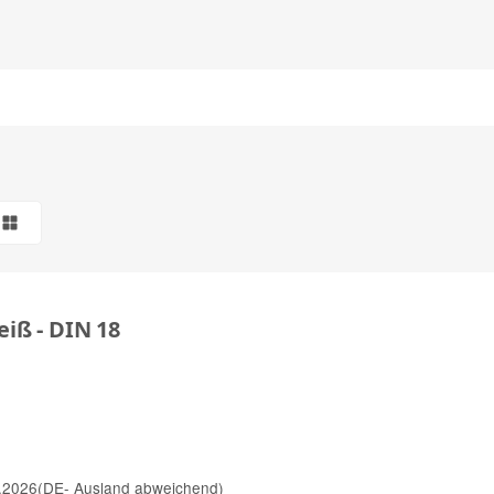
iß - DIN 18
.2026
(DE- Ausland abweichend)