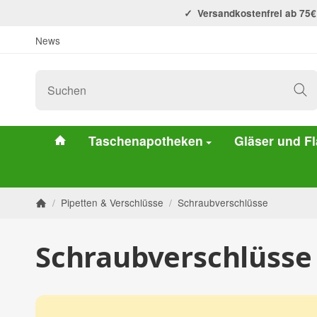
Versandkostenfrei ab 75€
News
#custom.linkHome#
Taschenapotheken
Gläser und F
/
Pipetten & Verschlüsse
/
Schraubverschlüsse
Startseite
Schraubverschlüsse