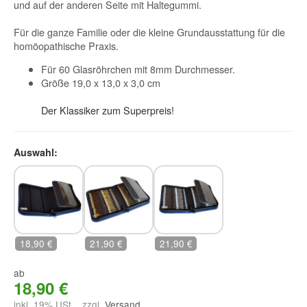
und auf der anderen Seite mit Haltegummi.
Für die ganze Familie oder die kleine Grundausstattung für die
homöopathische Praxis.
Für 60 Glasröhrchen mit 8mm Durchmesser.
Größe 19,0 x 13,0 x 3,0 cm
Der Klassiker zum Superpreis!
Auswahl:
ohne Glasröhrchen
mit Braunglasröhrchen
mit Klarglasröhrchen
18,90 €
21,90 €
21,90 €
ab
18,90 €
inkl. 19% USt. , zzgl.
Versand