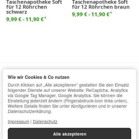
Taschenapotheke Soft
Taschenapotheke Soft
für 12 Röhrchen
für 12 Röhrchen braun
schwarz
*
9,99 € -
11,90 €
*
9,99 € -
11,90 €
Wie wir Cookies & Co nutzen
Informationen
Durch Klicken auf „Alle akzeptieren“ gestatten Sie den Einsatz
Gesetzliche Informationen
folgender Dienste auf unserer Website: ReCaptcha, Analytics
via Google Tag Manager, Google Analytics. Sie können die
Einstellung jederzeit ändern (Fingerabdruck-Icon links unten).
Weitere Details finden Sie unter
und in unserer
Konfigurieren
.
Datenschutzerklärung
•
Impressum
Datenschutzerklärung
Impressum
|
Datenschutz
Vertrag widerrufen
Alle akzeptieren