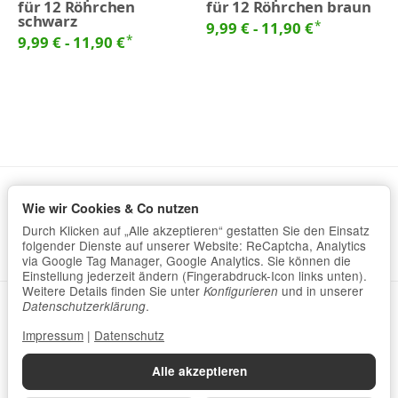
für 12 Röhrchen
für 12 Röhrchen braun
schwarz
*
9,99 € -
11,90 €
*
9,99 € -
11,90 €
Wie wir Cookies & Co nutzen
Informationen
Durch Klicken auf „Alle akzeptieren“ gestatten Sie den Einsatz
Gesetzliche Informationen
folgender Dienste auf unserer Website: ReCaptcha, Analytics
via Google Tag Manager, Google Analytics. Sie können die
Einstellung jederzeit ändern (Fingerabdruck-Icon links unten).
Weitere Details finden Sie unter
und in unserer
Konfigurieren
.
Datenschutzerklärung
•
Impressum
Datenschutzerklärung
Impressum
|
Datenschutz
Vertrag widerrufen
Alle akzeptieren
*
Alle Preise inkl. gesetzlicher USt., zzgl.
Versand